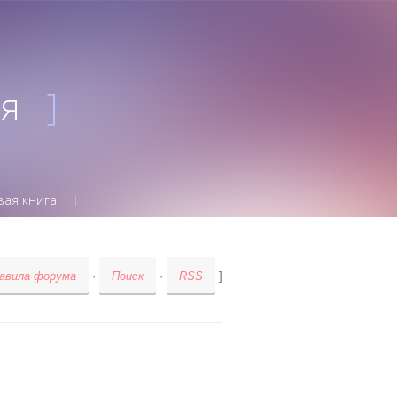
ия
]
вая книга
авила форума
·
Поиск
·
RSS
]