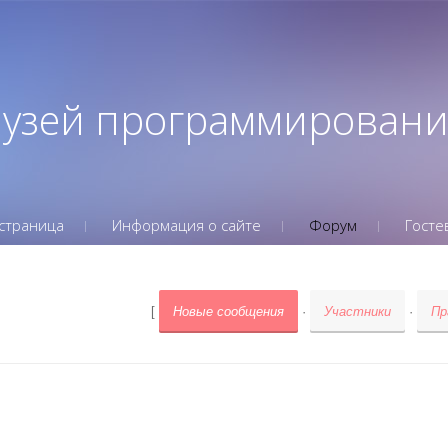
Музей программирован
страница
Информация о сайте
Форум
Госте
[
Новые сообщения
·
Участники
·
Пр