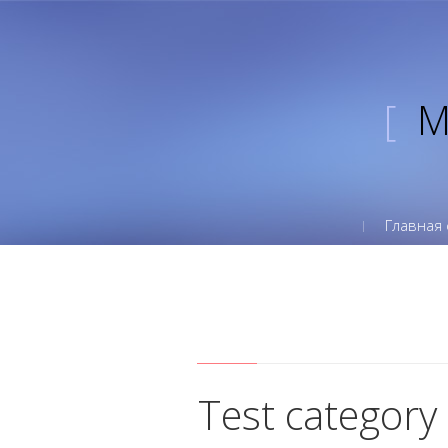
[
Главная 
Test category