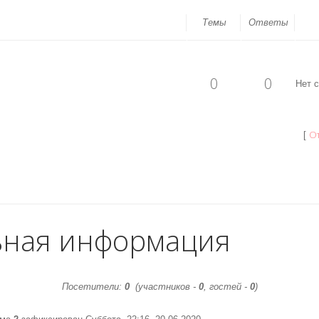
Темы
Ответы
0
0
Нет 
О
[
ьная информация
Посетители:
0
(участников -
0
, гостей -
0
)